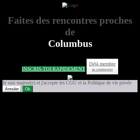
Faites des rencontres proches
de
Columbus
Déjà membre
INSCRIS-TOI RAPIDEMENT
se connecter
Je suis majeur(e) et j'accepte les CGU et la Politique de vie privée
Annuler
Ok